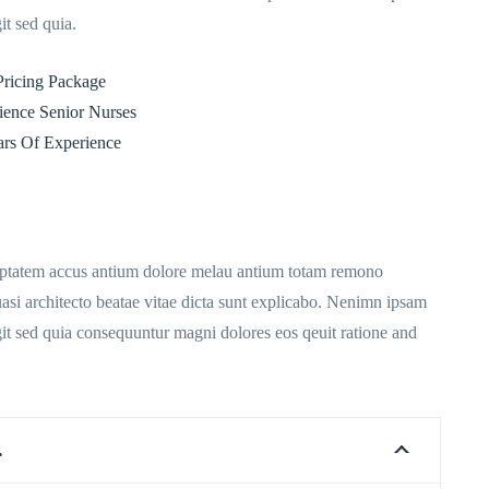
it sed quia.
ricing Package
ience Senior Nurses
ars Of Experience
olu ptatem accus antium dolore melau antium totam remono
quasi architecto beatae vitae dicta sunt explicabo. Nenimn ipsam
ugit sed quia consequuntur magni dolores eos qeuit ratione and
.