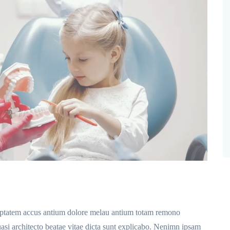
olu ptatem accus antium dolore melau antium totam remono
quasi architecto beatae vitae dicta sunt explicabo. Nenimn ipsam