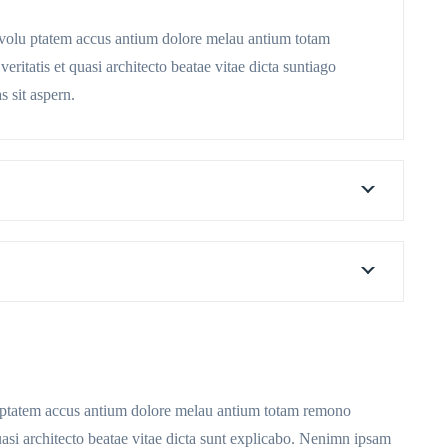
it volu ptatem accus antium dolore melau antium totam
ritatis et quasi architecto beatae vitae dicta suntiago
 sit aspern.
olu ptatem accus antium dolore melau antium totam remono
quasi architecto beatae vitae dicta sunt explicabo. Nenimn ipsam