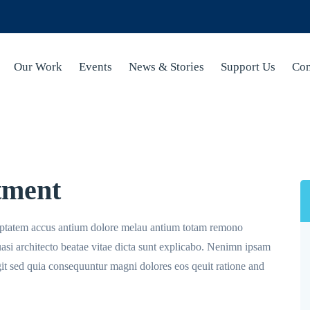
Our Work
Events
News & Stories
Support Us
Con
tment
olu ptatem accus antium dolore melau antium totam remono
quasi architecto beatae vitae dicta sunt explicabo. Nenimn ipsam
ugit sed quia consequuntur magni dolores eos qeuit ratione and