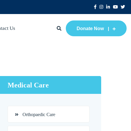
tact Us
Donate Now
Medical Care
Orthopaedic Care